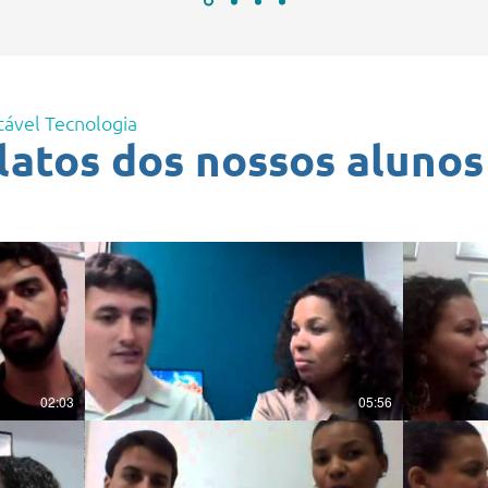
tável Tecnologia
elatos dos nossos aluno
02:03
05:56