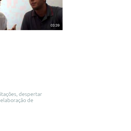
03:39
itações, despertar
e elaboração de