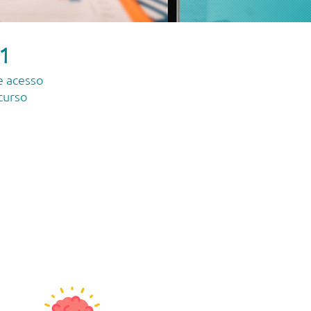
1
e acesso
curso