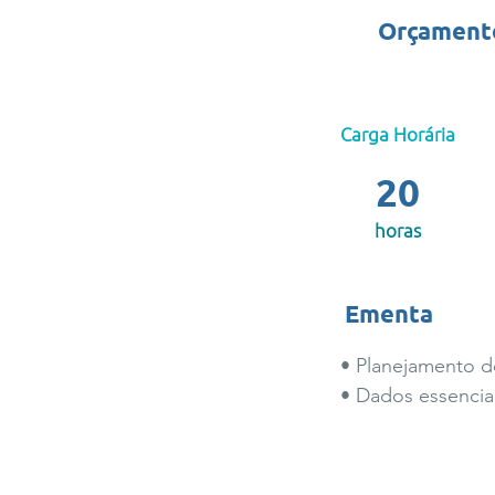
Orçamento 
Carga Horária
20
horas
Ementa
• Planejamento d
• Dados essenciai
• Levantamento de
• Planilhamento de
• Cotação dos mat