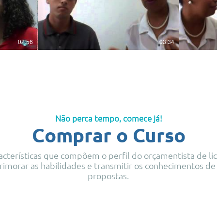
02:56
03:34
Não perca tempo, comece já!
Comprar o Curso
acterísticas que compõem o perfil do orçamentista de lic
primorar as habilidades e transmitir os conhecimentos d
propostas.