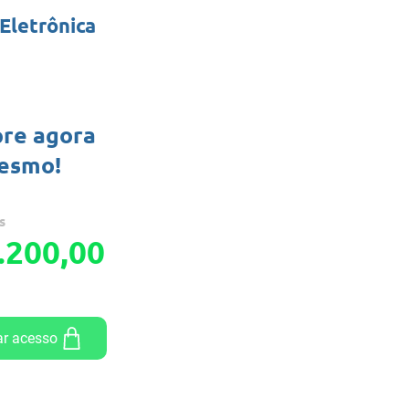
Eletrônica
re agora
esmo!
s
.200,00
r acesso