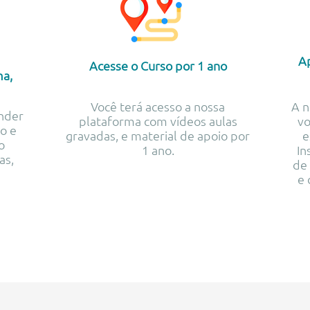
Ap
Acesse o Curso por 1 ano
ma,
Você terá acesso a nossa
A n
nder
plataforma com vídeos aulas
vo
o e
gravadas, e material de apoio por
e
o
1 ano.
In
as,
de 
e 