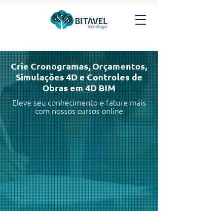
Crie Cronogramas, Orçamentos,
Simulações 4D e Controles de
Obras em 4D BIM
Eleve seu conhecimento e fature mais
com nossos cursos online